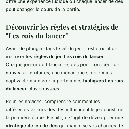
offre une expérience ludique où chaque lancer de dés
peut changer le cours de la partie.
Découvrir les règles et stratégies de
"Les rois du lancer"
Avant de plonger dans le vif du jeu, il est crucial de
maîtriser les
règles du jeu Les rois du lancer
.
Chaque joueur doit lancer les dés pour conquérir de
nouveaux territoires, une mécanique simple mais
captivante qui ouvre la porte à des
tactiques Les rois
du lancer
plus poussées.
Pour les novices, comprendre comment les
différentes valeurs des dés influencent le jeu constitue
la première étape. Ensuite, il s'agit de développer une
stratégie de jeu de dés
qui maximise vos chances de