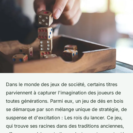
Dans le monde des jeux de société, certains titres
parviennent à capturer l'imagination des joueurs de
toutes générations. Parmi eux, un jeu de dés en bois
se démarque par son mélange unique de stratégie, de
suspense et d'excitation : Les rois du lancer. Ce jeu,
qui trouve ses racines dans des traditions anciennes,