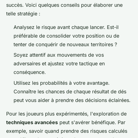
succès. Voici quelques conseils pour élaborer une
telle stratégie :
Analysez le risque avant chaque lancer. Est-il
préférable de consolider votre position ou de
tenter de conquérir de nouveaux territoires ?
Soyez attentif aux mouvements de vos
adversaires et ajustez votre tactique en
conséquence.
Utilisez les probabilités à votre avantage.
Connaître les chances de chaque résultat de dés
peut vous aider à prendre des décisions éclairées.
Pour les joueurs plus expérimentés, l'exploration de
techniques avancées
peut s'avérer bénéfique. Par
exemple, savoir quand prendre des risques calculés