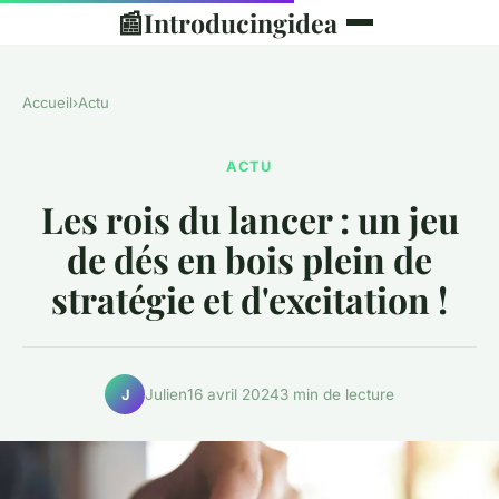
📰
Introducingidea
Accueil
›
Actu
ACTU
Les rois du lancer : un jeu
de dés en bois plein de
stratégie et d'excitation !
Julien
16 avril 2024
3 min de lecture
J