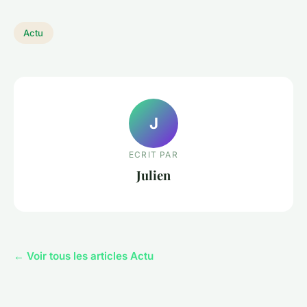
Actu
J
ECRIT PAR
Julien
← Voir tous les articles Actu