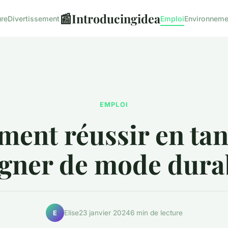
📰
Introducingidea
ure
Divertissement
Emploi
Environneme
EMPLOI
ent réussir en tan
gner de mode dura
Elise
23 janvier 2024
6 min de lecture
E