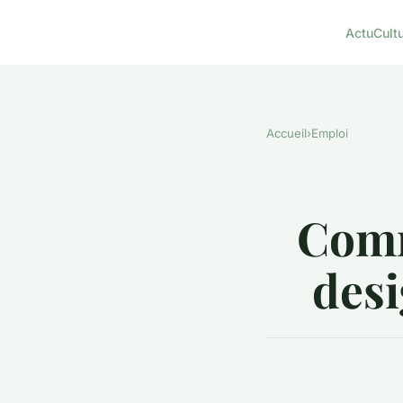
Actu
Cult
Accueil
›
Emploi
Comm
desi