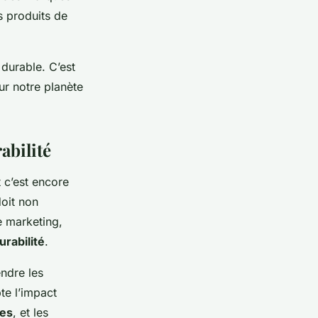
s produits de
durable. C’est
ur notre planète
abilité
t c’est encore
doit non
e marketing,
urabilité
.
ndre les
te l’impact
res
, et les