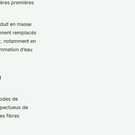
ières premières
roduit en masse
dement remplacés
ur, notamment en
sommation d’eau
n
odes de
espectueux de
es fibres