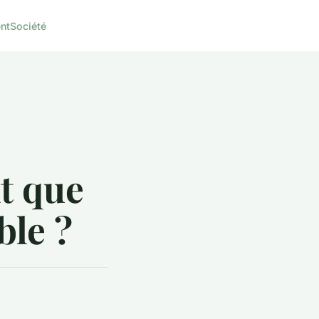
nt
Société
t que
ble ?