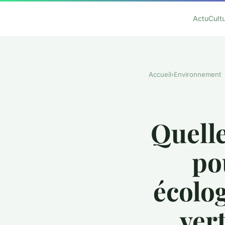
Actu
Cult
Accueil
›
Environnement
Quelle
po
écolog
ver