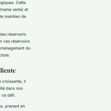
ogiques. Cette
(trame verte) et
 le maintien de
 des réservoirs
er ces réservoirs
t aménagement du
cture.
liente
 croissante, il
sité dans nos
 ce défi.
re, prenant en