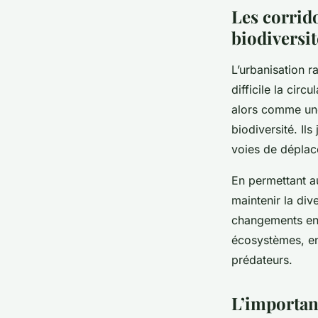
Les corrid
biodiversit
L’urbanisation r
difficile la cir
alors comme une 
biodiversité. Il
voies de déplace
En permettant a
maintenir la div
changements env
écosystèmes, en
prédateurs.
L’importan