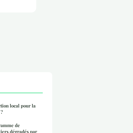
ion local pour la
 ?
gramme de
tiers dégradés par