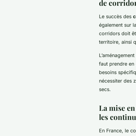
de corrido
Le succès des
c
également sur l
corridors doit ê
territoire, ains
L’aménagement du
faut prendre en 
besoins spécifi
nécessiter des z
secs.
La mise en
les contin
En France, le c