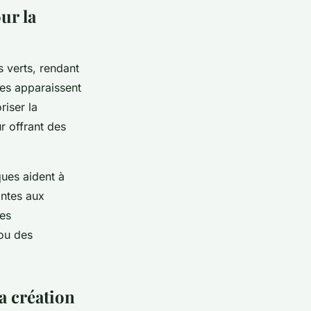
ur la
s verts, rendant
ues apparaissent
riser la
ur offrant des
ques aident à
antes aux
des
 ou des
a création