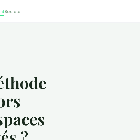
nt
Société
méthode
ors
espaces
és ?