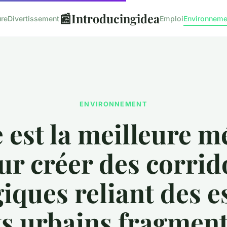
📰
Introducingidea
ure
Divertissement
Emploi
Environneme
ENVIRONNEMENT
 est la meilleure 
ur créer des corrid
iques reliant des 
ts urbains fragment