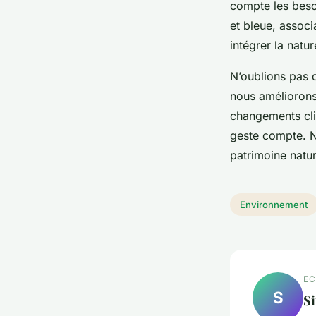
compte les beso
et bleue, associ
intégrer la natu
N’oublions pas q
nous améliorons 
changements cli
geste compte. N
patrimoine natur
Environnement
EC
S
S