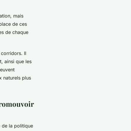
ation, mais
place de ces
ues de chaque
corridors. Il
, ainsi que les
peuvent
x naturels plus
promouvoir
 de la politique