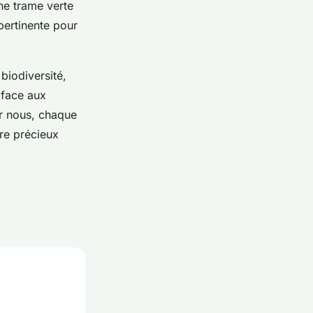
ne trame verte
pertinente pour
biodiversité,
 face aux
ur nous, chaque
re précieux