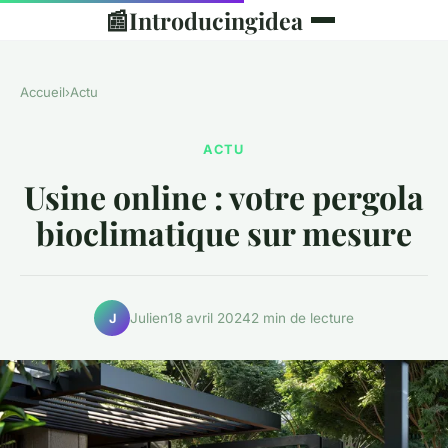
📰
Introducingidea
Accueil
›
Actu
ACTU
Usine online : votre pergola
bioclimatique sur mesure
Julien
18 avril 2024
2 min de lecture
J