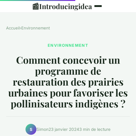
📰
Introducingidea
Accueil
›
Environnement
ENVIRONNEMENT
Comment concevoir un
programme de
restauration des prairies
urbaines pour favoriser les
pollinisateurs indigènes ?
Simon
23 janvier 2024
3 min de lecture
S